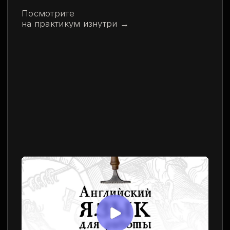
О ШКОЛЕ
КТО МЫ?
Привет!
Этот курс бизнес-английского
сделала языковая школа
Virginia Bēowulf — лингвисты,
переводчики и преподаватели
с бэкграундом в деловом
английском и не только.