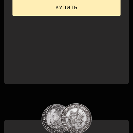
Информация
Договор оферты
Политика
конфиденциальности
Ссылки
Соцсети
Школа
VK школы
Курс для преподавателей
YouTube
Battle for Britain
Telegram школы
Книжный клуб
VK "Battle for Britain"