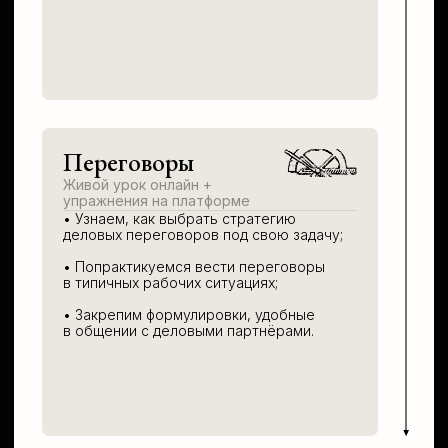
Улучшаем акцент
и произношение
Слова, которые
легко спутать
КАК
выглядит курс?
Посмотрите
на практикум изнутри →