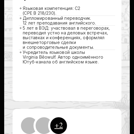
NB!
А ещё мы разбираем языковые тонкости
и делимся ими в
Телеграме
и на
Ютубе
.
ОТЗЫВЫ