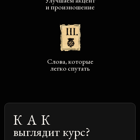
Co-Op
на двоих
(с другом/коллегой)
8 учебных модулей
100+ упражнений для отработки 4 языковых
навыков
4 практических урока с преподавателем
2 месяца разговорной практики
Интерактивная платформа для занятий
Задания с живой проверкой куратором
Разбор ошибок и рекомендации от
преподавателя
Комплект материалов с курса
Сертификат о завершении курса
37 400
26 700 ₽
Дополнительная
выгода:
14 300 ₽
для двоих.
КУПИТЬ