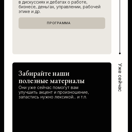
с уровнем английского С2.
✦
Лингвисты, переводчики и педагоги:
ведут занятия и отвечают за методику
обучения в школе.
✦
Готовят студентов к международным
экзаменам, разрабатывают авторские
учебные материалы, обучают
преподавателей и задают стандарты
преподавания в школе Virginia Bēowulf.
ПОДРОБНЕЕ
УЧАСТИЕ
и бронь