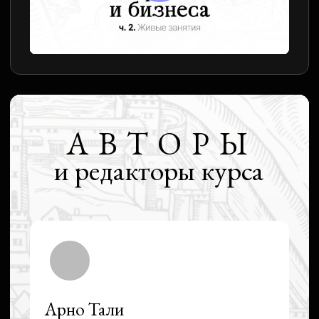
Вкратце, мы:
✦
объясняем сложные вещи простыми словами;
✦
помогаем заговорить бегло и связно и ведём
к этому кратчайшим путём;
✦
учим современному языку — тому,
что не просто в учебниках, а прямо сейчас
в жизни.
С 2016 года мы подготовили к работе
в международных компаниях 2000+ специалистов
из IT, медицины, авиации, науки и не только. К нам
приходят, чтобы наконец разобраться, что сказать
на дейлике, как провести переговоры и о чём
непринуждённо поговорить у кулера…
Каждый преподаватель школы — увлечённый
человек с эрудицией, чувством юмора и бережным
отношением к студенту. Скорее всего, на уроках
вам будет интересно и комфортно.