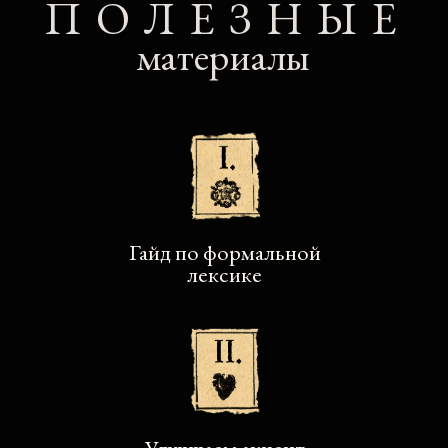
Solo
для одного
участника
8 учебных модулей
100+ упражнений для отработки 4 языковых
навыков
4 практических урока с преподавателем
2 месяца разговорной практики
Интерактивная платформа для занятий
Задания с живой проверкой куратором
Разбор ошибок и рекомендации от
преподавателя
Комплект материалов с курса
Сертификат о завершении курса
28 900
20 500 ₽
КУПИТЬ