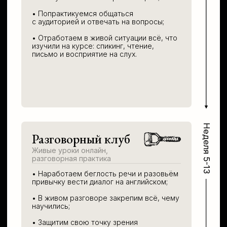
Арно Тали
✦
Языковая компетенция: C2
(CPE B 218/230).
✦
Дипломированный переводчик.
12 лет преподавания английского.
✦
5 лет в ВЭД: участвовал в переговорах,
переводил устно на деловых встречах,
выставках и конференциях, оформлял
внешнеторговые сделки
и сопроводительные документы.
✦
Учредитель языковой школы
Virginia Bēowulf. Автор одноимённого
Ютуб-канала об английском языке.
+2
Методисты
✦
Старшие преподаватели школы