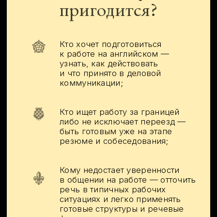
курса
I
II
III
Занятия
Самостоятельная
Практика в парах
с преподавателем
работа
и тройках
4 живых онлайн-урока;
На интерактивной
платформе в удобное время;
Парные задания в реальном
✦
времени на платформе
✦
Kontur Talk;
Задания-кейсы:
отрабатываем переговоры,
Доходчивые материалы по 4
✦
созвоны, презентации и т.
темам: резюме, имейлы,
д.;
контракты, презентации;
Задания максимально
приближены к живым
✦
✦
рабочим ситуациям;
Упор на спикинг и диалоги;
Задания для практики:
✦
с автопроверкой или живой
✦
проверкой;
Преподаватель контролирует
спикинг, разъясняет
Подробный фидбек.
✦
и устраняет ошибки.
Доступ к материалам
на 6 месяцев.