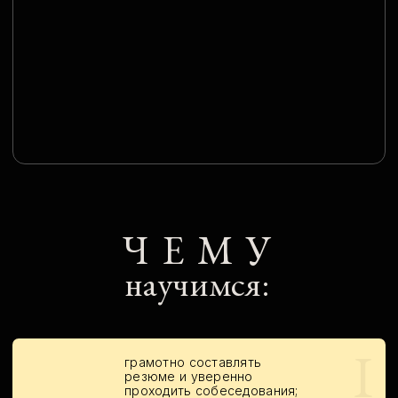
IV
изящно и быстро писать
деловые письма / имейлы;
V
с лёгкостью читать
контракты и не упускать
ничего важного;
VI
выступать с убедительными
презентациями;
VII
рассуждать на темы
работы, бизнеса,
управления и др.
КОМУ