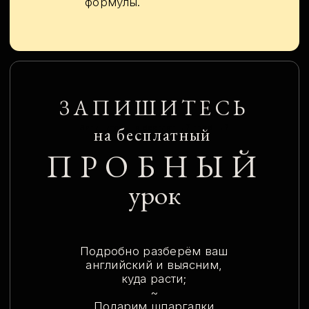
ПРОГРАММА
О школе: кто мы?
Неделя 1
Zoom-звонки
Живой урок онлайн +
упражнения на платформе
• Обогатим словарный запас лексикой
для онлайн-общения;
• Потренируемся в типичных ситуациях
на созвонах;
• Разберём вашу речь на кейсах
из жизни и подскажем, как звучать более
бегло и естественно.
Деловая переписка
Материал на платформе +
большое задание
• Проясним, какие бывают деловые
письма и как выбрать подходящий тон;
• Научимся писать письма с понятной