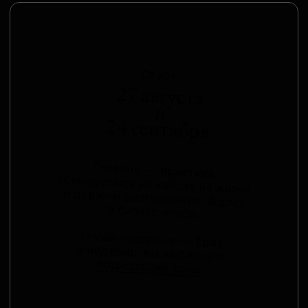
ЧЕМУ
научимся:
I
грамотно составлять
резюме и уверенно
проходить собеседования;
II
бегло говорить
на рабочих созвонах;
III
эффективно применять
на переговорах нужную
лексику и грамматику;