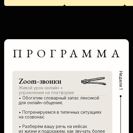
Живой урок онлайн +
упражнения на платформе
• Узнаем, как выбрать стратегию
деловых переговоров под свою задачу;
• Попрактикуемся вести переговоры
в типичных рабочих ситуациях;
• Закрепим формулировки, удобные
в общении с деловыми партнёрами.
Неделя 4
Презентация, ч.1
Материал на платформе +
большое задание
• Увидим, какие приёмы заставят
презентацию работать.
• Используем английские речевые
формулы, чтобы рассказ был логичным
и последовательным;
• Создадим свою презентацию —
грамотную, связную, под чёткую задачу.