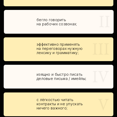
пригодится?
Кто хочет подготовиться
к работе на английском —
узнать, как действовать
и что принято в деловой
коммуникации;
Кто ищет работу за границей
либо не исключает переезд —
быть готовым уже на этапе
резюме и собеседования;
Кому недостает уверенности
в общении на работе — отточить
речь в типичных рабочих
ситуациях и легко применять
готовые структуры и речевые
формулы.
ЗАПИШИТЕСЬ