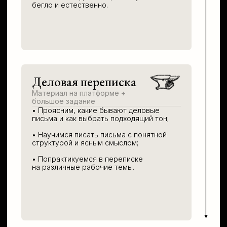
Презентация, ч.2
Живой урок онлайн +
упражнения на платформе
• Выступим со своей презентацией;
• Попрактикуемся общаться
с аудиторией и отвечать на вопросы;
• Отработаем в живой ситуации всё, что
изучили на курсе: спикинг, чтение,
письмо и восприятие на слух.
Неделя 5-13
Разговорный клуб
Живые уроки онлайн,
разговорная практика
• Наработаем беглость речи и разовьём
привычку вести диалог на английском;
• В живом разговоре закрепим всё, чему
научились;
• Защитим свою точку зрения
в дискуссиях и дебатах о работе,
бизнесе, деньгах, управлении, рабочей
этике и др.
ПРОГРАММА