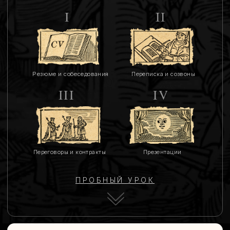
III
IV
Переговоры и контракты
Презентации
ПРОБНЫЙ УРОК
Как проходит
КУРС
?
Это интенсивный практикум
на 3 месяца, чтобы быстро овладеть
навыками делового английского:
1.
групповые онлайн-занятия
с преподавателем;
2.
уроки для самостоятельной
проработки;