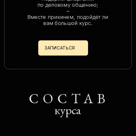
структурой и ясным смыслом;
• Попрактикуемся в переписке
на различные рабочие темы.
Неделя 2
Резюме
Материал на платформе +
большое задание
• Разберёмся, как написать сильное
резюме и сопроводительное письмо;
• Поймём, чем резюме отличается от CV
и что именно нужно вам;
• Составим своё резюме и доведём его
до работающей версии.
Собеседование
Живой урок онлайн +
упражнения на платформе
• Изучим готовые стратегии