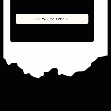
Даты старта
ближайших потоков:
27 августа и 24 сентября
Бронь
Забронировать место в грядущем потоке
по скидке.
Полная стоимость тарифа оплачивается при
старте занятий.
1 600 ₽
ЗАБРОНИРОВАТЬ