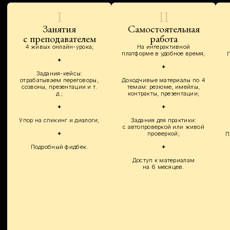
и формулировки для общения с эйчаром;
• Подготовим чёткие ответы на сложные
вопросы под ваш кейс;
• Проведём пробное собеседование
в ролевом диалоге.
Неделя 3
Контракты
Материал на платформе + большое
задание
• Выясним, как устроен язык контрактов
и деловых соглашений;
• Освоим юридическую лексику, которая
часто встречается в договорах;
• Потренируемся читать и правильно
трактовать тексты контрактов.
Переговоры